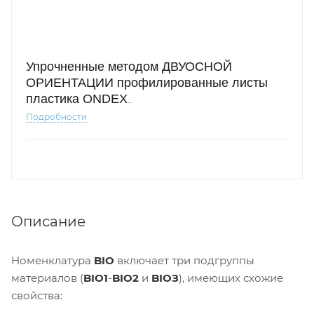
Упрочненные методом ДВУОСНОЙ
ОРИЕНТАЦИИ профилированные листы
пластика ONDEX
номенклатуры
BIO
сконструированы для
Подробности
покрытия крыш и стен теплиц.
Описание
Номенклатура
BIO
включает три подгруппы
материалов (
BIO1
-
BIO2
и
BIOЗ
), имеющих схожие
свойства: