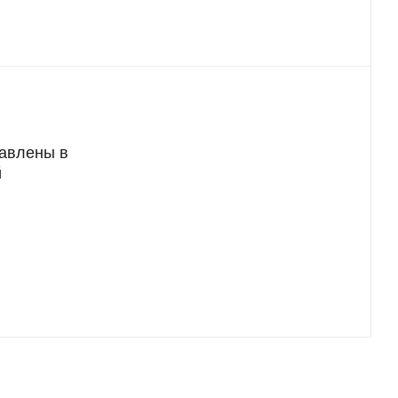
тавлены в
й