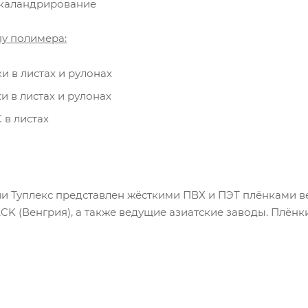
каландрирование
пу полимера:
и в листах и рулонах
и в листах и рулонах
 в листах
и Туплекс представлен жёсткими ПВХ и ПЭТ плёнками ве
K (Венгрия), а также
ведущие азиатские заводы. Плёнки 