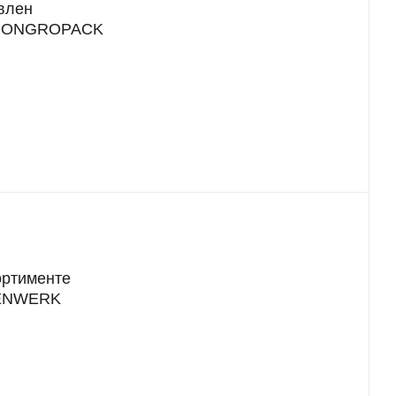
влен
), ONGROPACK
ортименте
IENWERK