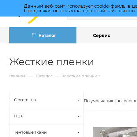
Данный веб-сайт использует cookie-файлы в ц
Продолжая использовать данный сайт, вы согл
Каталог
Сервис
Жесткие пленки
—
—
Главная
Каталог
Жесткие пленки
Оргстекло
По умолчанию (возраста
ПВХ
Тентовые ткани