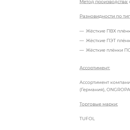
Метод производства:
Разновидности по ти
Жёсткие ПВХ плёнк
Жёсткие ПЭТ плёнк
Жёсткие плёнки ПС
Ассортимент:
Ассортимент компани
(Германия), ONGROPAC
Торговые марки:
TUFOL